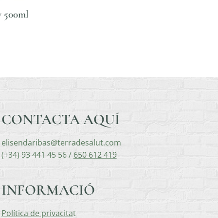
y 500ml
CONTACTA AQUÍ
elisendaribas@terradesalut.com
(+34) 93 441 45 56 /
650 612 419
INFORMACIÓ
Política de privacita
t