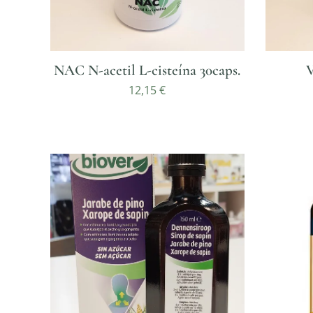
NAC N-acetil L-cisteína 30caps.
V
12,15
€