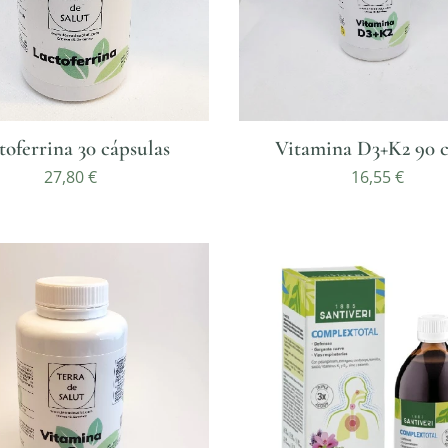
toferrina 30 cápsulas
Vitamina D3+K2 90 c
27,80
€
16,55
€