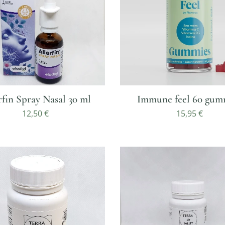
rfin Spray Nasal 30 ml
Immune feel 60 gum
12,50
€
15,95
€