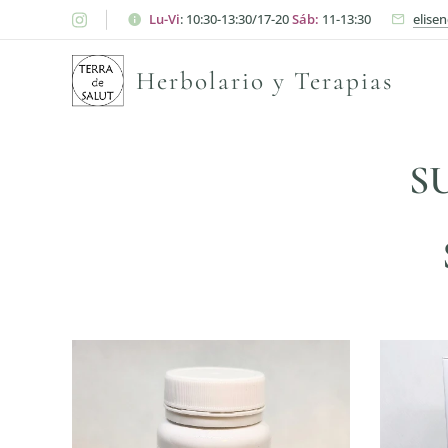
Lu-Vi
: 10:30-13:30/17-20
Sáb:
11-13:30
elise
Herbolario y Terapias
S