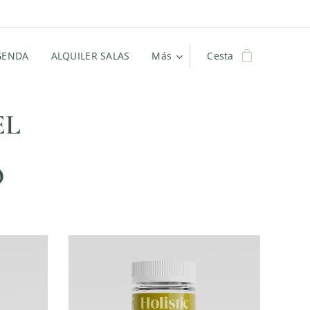
GENDA
ALQUILER SALAS
Más
Cesta
EL
O