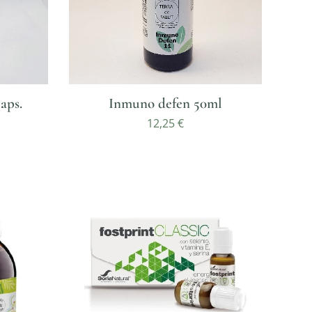
aps.
Inmuno defen 50ml
12,25
€