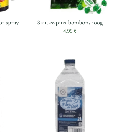
or spray
Santasapina bombons 100g
4,95
€