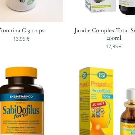
itamina C 90caps.
Jarabe Complex Total Sa
200ml
13,95
€
17,95
€