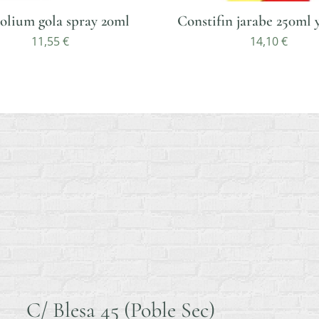
olium gola spray 20ml
Constifin jarabe 250ml 
11,55
€
14,10
€
C/ Blesa 45 (Poble Sec)