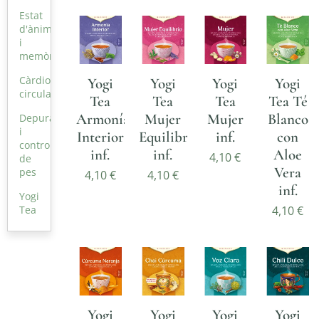
Estat
d'ànim
i
memòria
Càrdio-
Yogi
Yogi
Yogi
Yogi
circulatoris
Tea
Tea
Tea
Tea Té
Armonía
Mujer
Mujer
Blanco
Depuratius
i
Interior
Equilibrio
inf.
con
control
inf.
inf.
Aloe
4,10
€
de
Vera
pes
4,10
€
4,10
€
inf.
Yogi
4,10
€
Tea
Yogi
Yogi
Yogi
Yogi