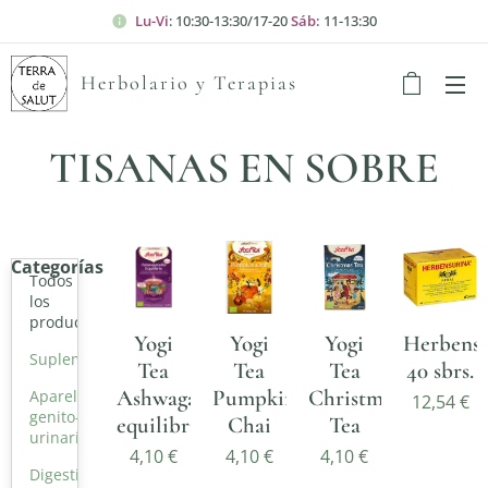
Lu-Vi
: 10:30-13:30/17-20
Sáb:
11-13:30
Herbolario y Terapias
TISANAS EN SOBRE
Categorías
Todos
los
productos
Yogi
Yogi
Yogi
Herbensu
Suplementació
Tea
Tea
Tea
40 sbrs.
Ashwagandha
Pumpkin
Christmas
Aparell
12,54
€
genito-
equilibrio
Chai
Tea
urinari
4,10
€
4,10
€
4,10
€
Digestius