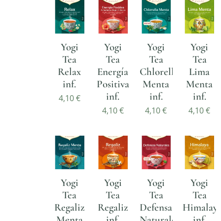
Yogi
Yogi
Yogi
Yogi
Tea
Tea
Tea
Tea
Relax
Energía
Chlorella
Lima
inf.
Positiva
Menta
Menta
inf.
inf.
inf.
4,10
€
4,10
€
4,10
€
4,10
€
Yogi
Yogi
Yogi
Yogi
Tea
Tea
Tea
Tea
Regaliz
Regaliz
Defensas
Himalay
Menta
inf.
Naturales
inf.