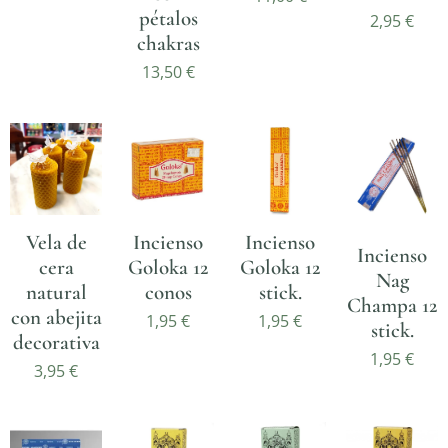
pétalos
2,95
€
chakras
13,50
€
Vela de
Incienso
Incienso
Incienso
cera
Goloka 12
Goloka 12
Nag
natural
conos
stick.
Champa 12
con abejita
1,95
€
1,95
€
stick.
decorativa
1,95
€
3,95
€