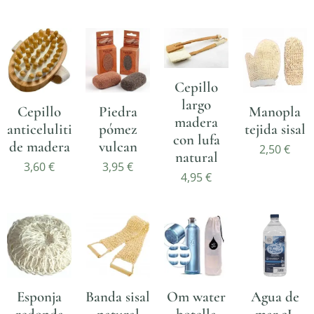
Cepillo
largo
Cepillo
Piedra
Manopla
madera
anticelulitis
pómez
tejida sisal
con lufa
de madera
vulcan
2,50
€
natural
3,60
€
3,95
€
4,95
€
Esponja
Banda sisal
Om water
Agua de