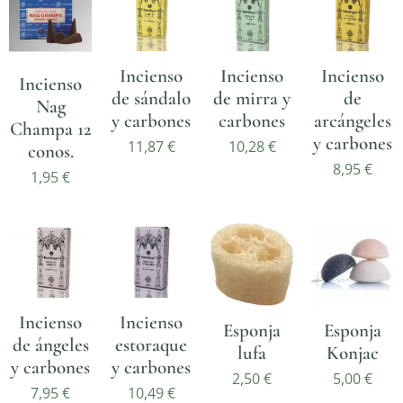
Incienso
Incienso
Incienso
Incienso
de sándalo
de mirra y
de
Nag
y carbones
carbones
arcángeles
Champa 12
y carbones
11,87
€
10,28
€
conos.
8,95
€
1,95
€
Incienso
Incienso
Esponja
Esponja
de ángeles
estoraque
lufa
Konjac
y carbones
y carbones
2,50
€
5,00
€
7,95
€
10,49
€