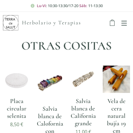
Lu-Vi
: 10:30-13:30/17-20
Sáb:
11-13:30
Herbolario y Terapias
OTRAS COSITAS
Placa
Salvia
Vela de
circular
blanca de
cera
Salvia
selenita
California
natural
blanca de
grande
bujía 19
Calofornia
8,50
€
cm
con
11,00
€