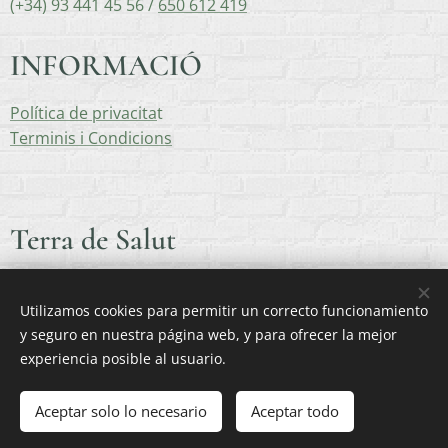
(+34) 93 441 45 56 /
650 612 419
INFORMACIÓ
Política de privacita
t
Terminis i Condicions
Terra de Salut
On ho tens tot!
Utilizamos cookies para permitir un correcto funcionamiento
y seguro en nuestra página web, y para ofrecer la mejor
experiencia posible al usuario.
Aceptar solo lo necesario
Aceptar todo
Creado con
Webnode
Cookies