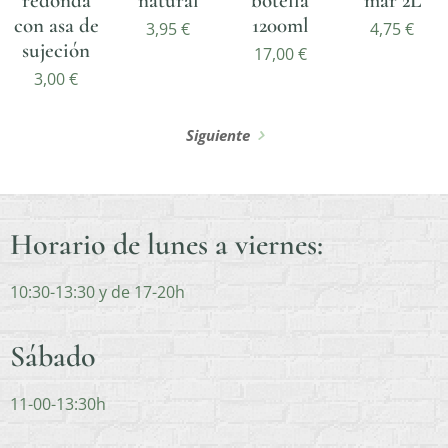
redonda
natural
botella
mar 2L
con asa de
1200ml
3,95
€
4,75
€
sujeción
17,00
€
3,00
€
Siguiente
Horario de lunes a viernes:
10:30-13:30 y de 17-20h
Sábado
11-00-13:30h