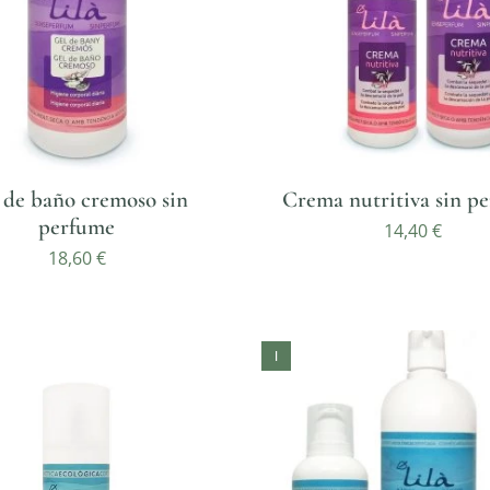
 de baño cremoso sin
Crema nutritiva sin p
perfume
14,40
€
18,60
€
l