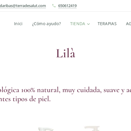
ndaribas@terradesalut.com
650612419
Inici
¿Cómo ayudo?
TIENDA
TERAPIAS
A
Lilà
ológica 100% natural, muy cuidada, suave y a
ntes tipos de piel.