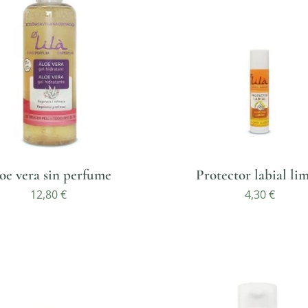
oe vera sin perfume
Protector labial li
12,80
€
4,30
€