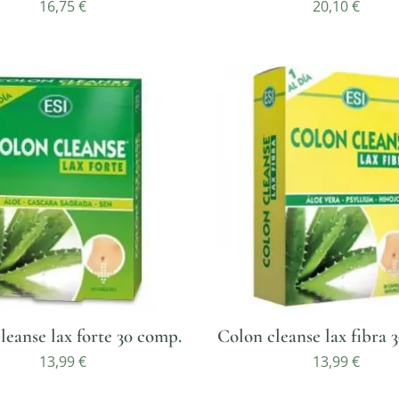
16,75
€
20,10
€
leanse lax forte 30 comp.
Colon cleanse lax fibra 
13,99
€
13,99
€