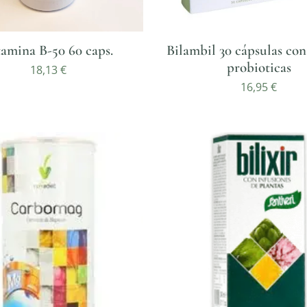
tamina B-50 60 caps.
Bilambil 30 cápsulas con
probioticas
18,13
€
16,95
€