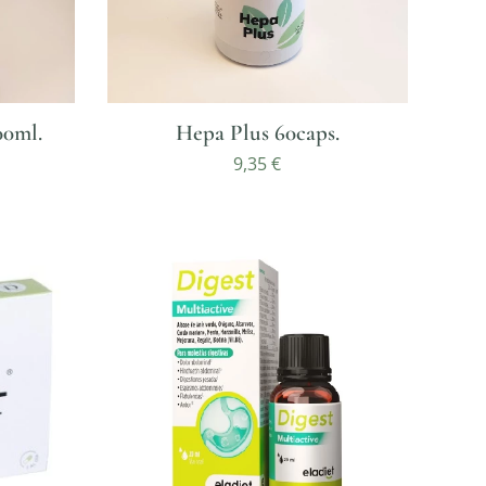
00ml.
Hepa Plus 60caps.
9,35
€