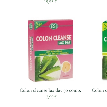
19,95
€
Colon cleanse lax day 30 comp.
Colon c
12,99
€