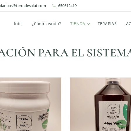
ndaribas@terradesalut.com
650612419
Inici
¿Cómo ayudo?
TIENDA
TERAPIAS
A
CIÓN PARA EL SISTEM