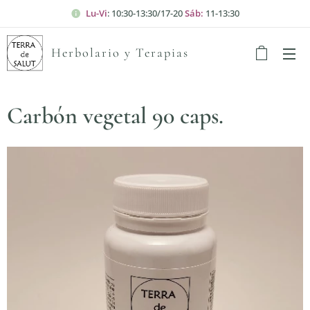
Lu-Vi
: 10:30-13:30/17-20
Sáb:
11-13:30
Herbolario y Terapias
Carbón vegetal 90 caps.