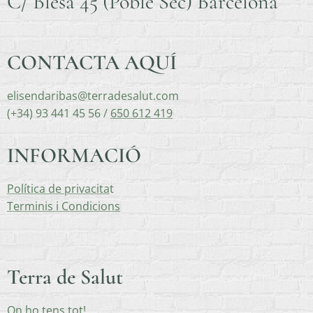
C/ Blesa 45 (Poble Sec) Barcelona
CONTACTA AQUÍ
elisendaribas@terradesalut.com
(+34) 93 441 45 56 /
650 612 419
INFORMACIÓ
Política de privacita
t
Terminis i Condicions
Terra de Salut
On ho tens tot!