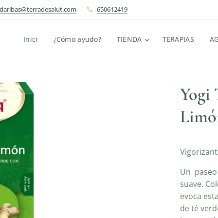
ndaribas@terradesalut.com
650612419
Inici
¿Cómo ayudo?
TIENDA
TERAPIAS
A
Yogi 
Limón
Vigorizant
Un paseo r
suave. Col
evoca esta
de té verd