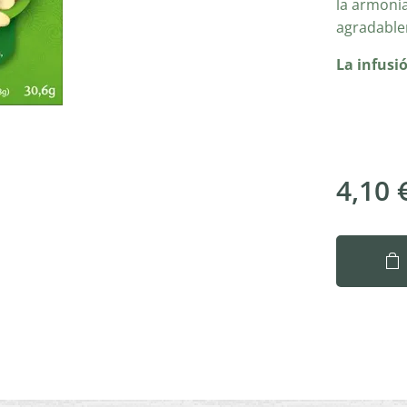
la armonía
agradable
La infusi
4,10