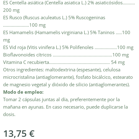
ES Centella asiática (Centella asiatica L.) 2% asiaticósidos..........
200 mg
ES Rusco (Ruscus aculeatus L.) 5% Ruscogeninas
.....................100 mg
ES Hamamelis (Hamamelis virginiana L.) 5% Taninos .....100
mg
ES Vid roja (Vitis vinifera L.) 5% Polifenoles ..................100 mg
Bioflavonoides cítricos ................................................100 mg
Vitamina C recubierta................................................. 54 mg
Otros ingredientes: maltodextrina (espesante), celulosa
microcristalina (antiaglomerante), fosfato bicálcico, estearato
de magnesio vegetal y dióxido de silicio (antiaglomerantes).
Modo de empleo:
Tomar 2 cápsulas juntas al día, preferentemente por la
mañana en ayunas. En caso necesario, puede duplicarse la
dosis.
13,75
€