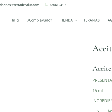
ndaribas@terradesalut.com
650612419
Inici
¿Cómo ayudo?
TIENDA
TERAPIAS
A
Aceit
Aceite
PRESENTA
15 ml
INGREDIE
Ac