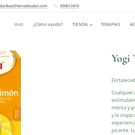
ndaribas@terradesalut.com
650612419
Inici
¿Cómo ayudo?
TIENDA
TERAPIAS
A
Yogi 
Fortaleced
Cualquiera
estimulan
menta y pi
y la inspi
experienci
picante. L