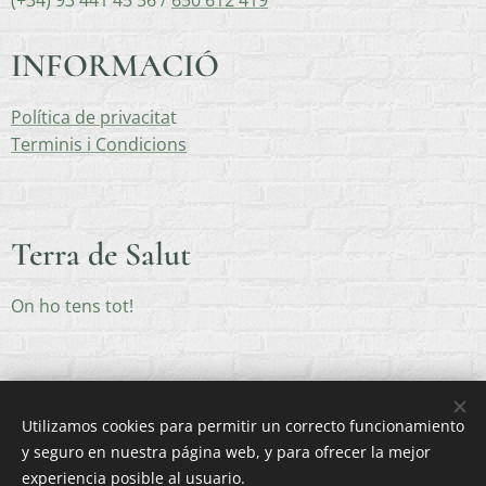
(+34) 93 441 45 56 /
650 612 419
INFORMACIÓ
Política de privacita
t
Terminis i Condicions
Terra de Salut
On ho tens tot!
Utilizamos cookies para permitir un correcto funcionamiento
y seguro en nuestra página web, y para ofrecer la mejor
Creado con
Webnode
Cookies
experiencia posible al usuario.