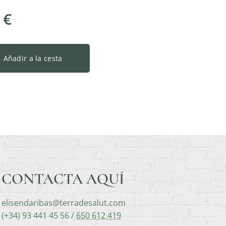
€
Añadir a la cesta
CONTACTA AQUÍ
elisendaribas@terradesalut.com
(+34) 93 441 45 56 /
650 612 419