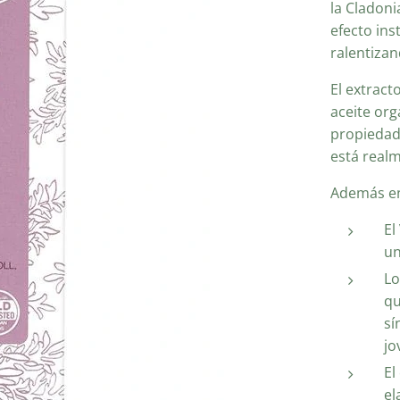
la Cladoni
efecto ins
ralentizan
El extract
aceite org
propiedade
está real
Además en
El
un
Lo
qu
sí
jo
El
el