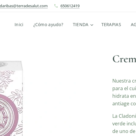
ndaribas@terradesalut.com
650612419
Inici
¿Cómo ayudo?
TIENDA
TERAPIAS
A
Crema
Nuestra c
para el cu
hidrata en
antiage con
La Cladon
verde incl
de uno de