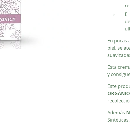
re
El
de
ul
En pocas a
piel, se a
suavizadas
Esta crema
y consigu
Este prod
ORGÁNIC
recolecció
Además
N
Sintéticas